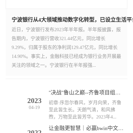
宁波银行从4大领域推动数字化转型，已设立生活平台经
近日，宁波银行发布2023年半年报。半年报披露，报
告期内，宁波银行营收321.44亿元，同比增长
9.29%，归属于股东的净利润129.47亿元，同比增长
14.90%。事实上，金融科技已经成为银行业务开展最
关注的领域之一。宁波银行在半年报强...
"决战"鲁山之巅--齐鲁项目组春日活动小记
2023
初章·序忽尔春风，岁月向荣，齐鲁
04-19
至此皆生长。天朗气清，和风拂
煦，万物至此皆芳华。2023年4...
让金融更智慧｜必赢bwin中文网2022（苏州）金博首亮相
2022