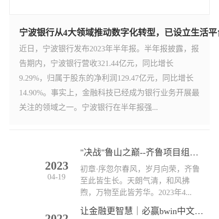
宁波银行从4大领域推动数字化转型，已设立生活平台经
近日，宁波银行发布2023年半年报。半年报披露，报
告期内，宁波银行营收321.44亿元，同比增长
9.29%，归属于股东的净利润129.47亿元，同比增长
14.90%。事实上，金融科技已经成为银行业务开展最
关注的领域之一。宁波银行在半年报强...
"决战"鲁山之巅--齐鲁项目组春日活动小记
2023
初章·序忽尔春风，岁月向荣，齐鲁
04-19
至此皆生长。天朗气清，和风拂
煦，万物至此皆芳华。2023年4...
让金融更智慧｜必赢bwin中文网2022（苏州）金博首亮相
2022