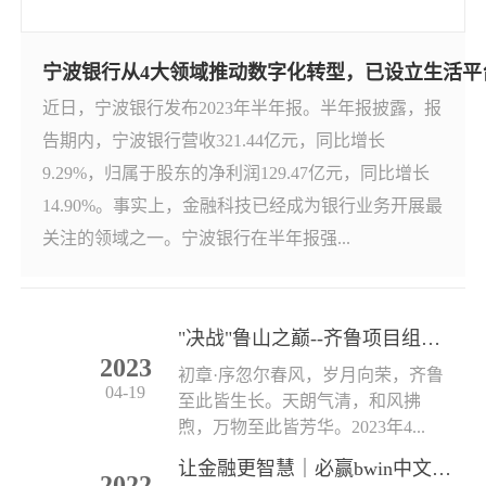
宁波银行从4大领域推动数字化转型，已设立生活平台经
近日，宁波银行发布2023年半年报。半年报披露，报
告期内，宁波银行营收321.44亿元，同比增长
9.29%，归属于股东的净利润129.47亿元，同比增长
14.90%。事实上，金融科技已经成为银行业务开展最
关注的领域之一。宁波银行在半年报强...
"决战"鲁山之巅--齐鲁项目组春日活动小记
2023
初章·序忽尔春风，岁月向荣，齐鲁
04-19
至此皆生长。天朗气清，和风拂
煦，万物至此皆芳华。2023年4...
让金融更智慧｜必赢bwin中文网2022（苏州）金博首亮相
2022