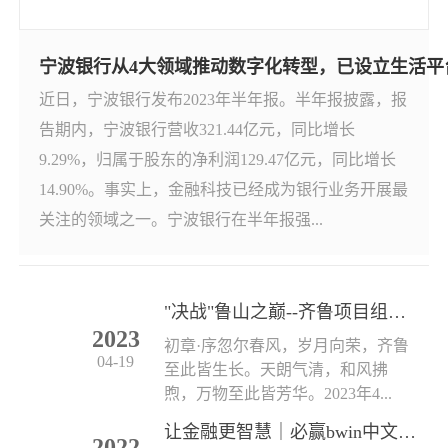
宁波银行从4大领域推动数字化转型，已设立生活平台经
近日，宁波银行发布2023年半年报。半年报披露，报
告期内，宁波银行营收321.44亿元，同比增长
9.29%，归属于股东的净利润129.47亿元，同比增长
14.90%。事实上，金融科技已经成为银行业务开展最
关注的领域之一。宁波银行在半年报强...
"决战"鲁山之巅--齐鲁项目组春日活动小记
2023
初章·序忽尔春风，岁月向荣，齐鲁
04-19
至此皆生长。天朗气清，和风拂
煦，万物至此皆芳华。2023年4...
让金融更智慧｜必赢bwin中文网2022（苏州）金博首亮相
2022