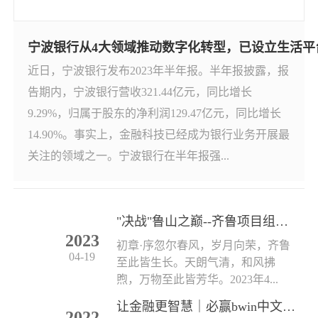
宁波银行从4大领域推动数字化转型，已设立生活平台经
近日，宁波银行发布2023年半年报。半年报披露，报
告期内，宁波银行营收321.44亿元，同比增长
9.29%，归属于股东的净利润129.47亿元，同比增长
14.90%。事实上，金融科技已经成为银行业务开展最
关注的领域之一。宁波银行在半年报强...
"决战"鲁山之巅--齐鲁项目组春日活动小记
2023
初章·序忽尔春风，岁月向荣，齐鲁
04-19
至此皆生长。天朗气清，和风拂
煦，万物至此皆芳华。2023年4...
让金融更智慧｜必赢bwin中文网2022（苏州）金博首亮相
2022